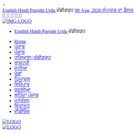
>
English
Hindi
Punjabi
Urdu
ਚੰਡੀਗੜ੍ਹ
08 Aug, 2026
ਸੰਪਾਦਕ ਦਾ ਡੈਸ
English
Hindi
Punjabi
Urdu
ਚੰਡੀਗੜ੍ਹ
Home
ਪੰਜਾਬ
ਪੰਜਾਬ
ਹਰਿਆਣਾ/ ਚੰਡੀਗੜ੍ਹ
ਰਾਸ਼ਟਰੀ
ਦੁਨੀਆ
ਖੇਡਾਂ
ਹਿਮਾਚਲ
ਵਿਓਪਾਰ
ਬਦਲੀਆ
ਲਹਿੰਦਾ ਪੰਜਾਬ
ਮਨੋਰੰਜਨ
ਵਿਰਾਸਤ
ਵੀਡੀਓਜ਼