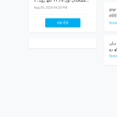
مسجداں نوں 17.75 لکھ روپئے د...
Aug 03, 2024 04:20 PM
ਬਾਬਾ
ਸਵੇਰ
ਸਭ ਦੇਖੋ
ਵਿਰਾ
دیاں
ਵਿਰਾ