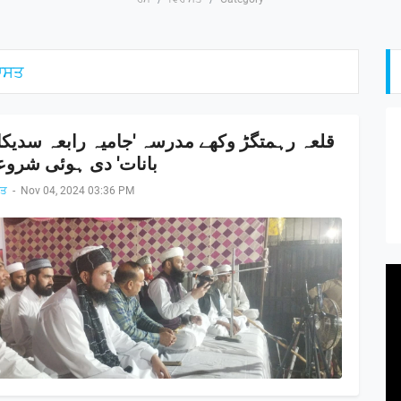
ਾਸਤ
قلعہ رہمتگڑ وکھے مدرسہ 'جامیہ رابعہ سدیکا
بانات' دی ہوئی شرو
ਸਤ
-
Nov 04, 2024 03:36 PM