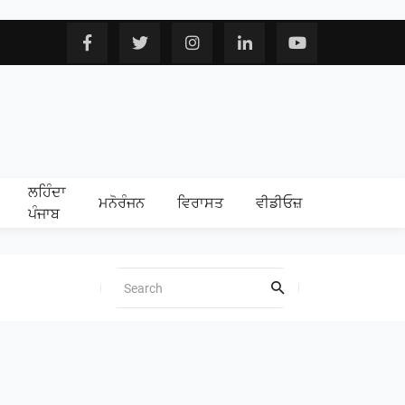
ਲਹਿੰਦਾ
ਮਨੋਰੰਜਨ
ਵਿਰਾਸਤ
ਵੀਡੀਓਜ਼
ਪੰਜਾਬ