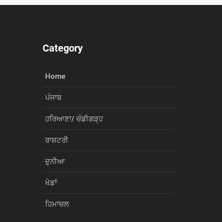
Category
Home
ਪੰਜਾਬ
ਹਰਿਆਣਾ/ ਚੰਡੀਗੜ੍ਹ
ਰਾਸ਼ਟਰੀ
ਦੁਨੀਆ
ਖੇਡਾਂ
ਹਿਮਾਚਲ