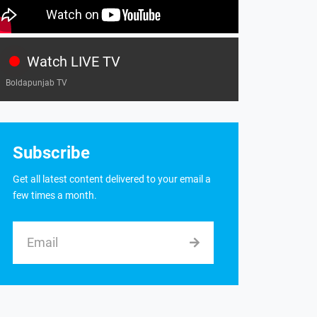
Watch LIVE TV
Boldapunjab TV
Subscribe
Get all latest content delivered to your email a
few times a month.