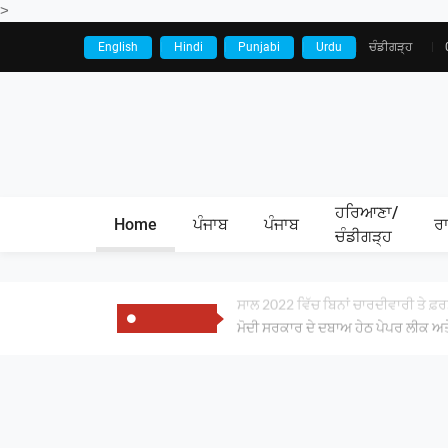
>
English
Hindi
Punjabi
Urdu
ਚੰਡੀਗੜ੍ਹ
ਹਰਿਆਣਾ/
Home
ਪੰਜਾਬ
ਪੰਜਾਬ
ਰ
ਚੰਡੀਗੜ੍ਹ
ਸਾਲ 2022 ਵਿੱਚ ਬਿਨਾਂ ਚਾਰਦੀਵਾਰੀ ਤੇ ਫ਼ਰ
ਤਾਜਾ ਖਬਰਾਂ
ਮੋਦੀ ਸਰਕਾਰ ਦੇ ਦਬਾਅ ਹੇਠ ਪੇਪਰ ਲੀਕ ਅਤੇ 