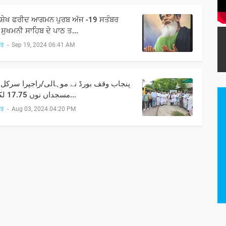
 ਸ਼ੇਖ ਫਰੀਦ ਆਗਮਨ ਪੁਰਬ ਅੱਜ -19 ਸਤੰਬਰ
ੇ ਸੁਖਮਨੀ ਸਾਹਿਬ ਦੇ ਪਾਠ ਤ...
ਸਤ
-
Sep 19, 2024 06:41 AM
پنجاب وقف بورڈ نے موہالی/راجپرا سرکل 
مسجداں نوں 17.75 لکھ رو...
ਸਤ
-
Aug 03, 2024 04:20 PM