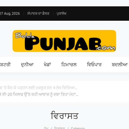
07 Aug, 2026
ਸੰਪਾਦਕ ਦਾ ਡੈਸਕ
ਪੁਰਾਲੇਖ
ਾਸ਼ਟਰੀ
ਦੁਨੀਆ
ਖੇਡਾਂ
ਹਿਮਾਚਲ
ਵਿਓਪਾਰ
ਬਦਲੀਆ
ਸ਼ 'ਤੇ ਬੈਠ ਕੇ ਪੜ੍ਹਨ ਲਈ ਮਜ਼ਬੂਰ ਸਨ 4 ਲੱਖ ਵਿਦਿਆ...
ਈ-20 ਖ਼ਿਲਾਫ਼ ਉੱਠ ਰਹੀ ਆਵਾਜ਼ ਨੂੰ ਦਬਾ ਰਿਹਾ ਮੇਟਾ...
ਵਿਰਾਸਤ
ਹੋਮ
ਵਿਰਾਸਤ
Category