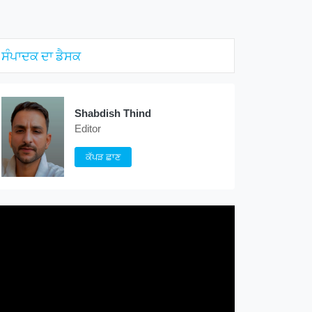
ਸੰਪਾਦਕ ਦਾ ਡੈਸਕ
Shabdish Thind
Editor
ਕੱਪੜ ਛਾਣ