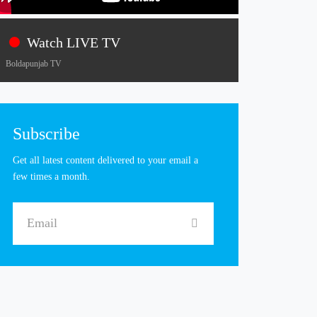
Watch LIVE TV
Boldapunjab TV
Subscribe
Get all latest content delivered to your email a
few times a month.