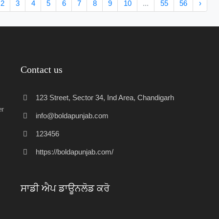
2
3
4
5
6
7
8
9
10
...
55
56
›
Contact us
123 Street, Sector 34, Ind Area, Chandigarh
er
info@boldapunjab.com
123456
https://boldapunjab.com/
ਸਾਡੀ ਐਪ ਡਾਊਨਲੋਡ ਕਰੋ