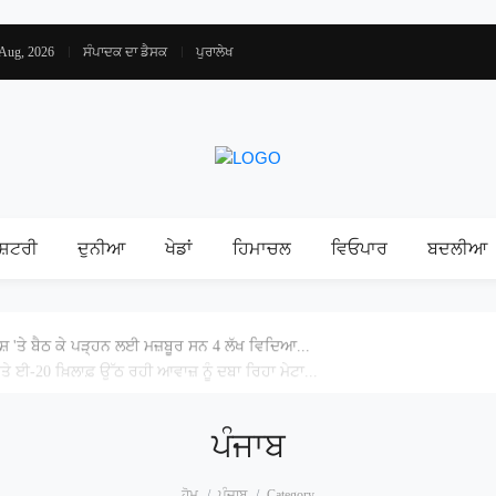
 Aug, 2026
ਸੰਪਾਦਕ ਦਾ ਡੈਸਕ
ਪੁਰਾਲੇਖ
ਸ਼ਟਰੀ
ਦੁਨੀਆ
ਖੇਡਾਂ
ਹਿਮਾਚਲ
ਵਿਓਪਾਰ
ਬਦਲੀਆ
ਰਸ਼ 'ਤੇ ਬੈਠ ਕੇ ਪੜ੍ਹਨ ਲਈ ਮਜ਼ਬੂਰ ਸਨ 4 ਲੱਖ ਵਿਦਿਆ...
 ਈ-20 ਖ਼ਿਲਾਫ਼ ਉੱਠ ਰਹੀ ਆਵਾਜ਼ ਨੂੰ ਦਬਾ ਰਿਹਾ ਮੇਟਾ...
ਪੰਜਾਬ
ਹੋਮ
ਪੰਜਾਬ
Category