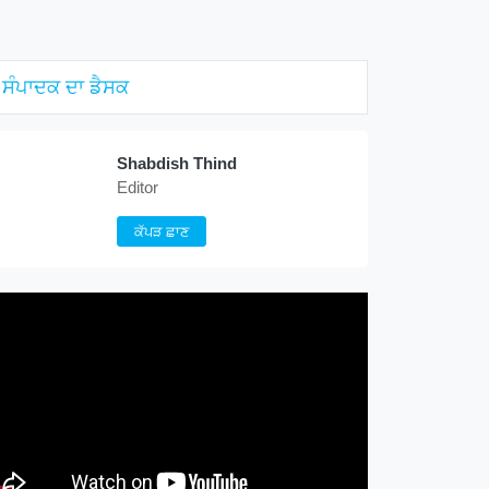
ਸੰਪਾਦਕ ਦਾ ਡੈਸਕ
Shabdish Thind
Editor
ਕੱਪੜ ਛਾਣ