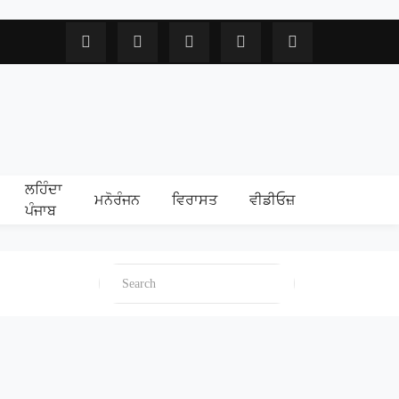
ਲਹਿੰਦਾ
ਮਨੋਰੰਜਨ
ਵਿਰਾਸਤ
ਵੀਡੀਓਜ਼
ਪੰਜਾਬ