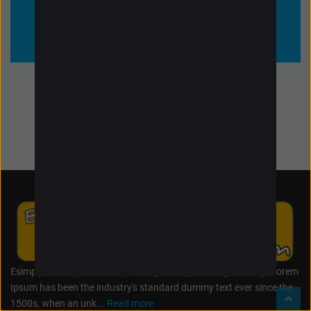
Esimply dummy text of the printing and typesetting industry. Lorem
Ipsum has been the industry's standard dummy text ever since the
1500s, when an unk...
Read more