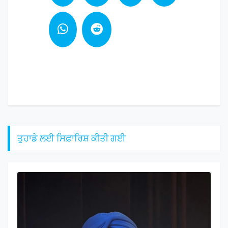
ਤੁਹਾਡੇ ਲਈ ਸਿਫ਼ਾਰਿਸ਼ ਕੀਤੀ ਗਈ