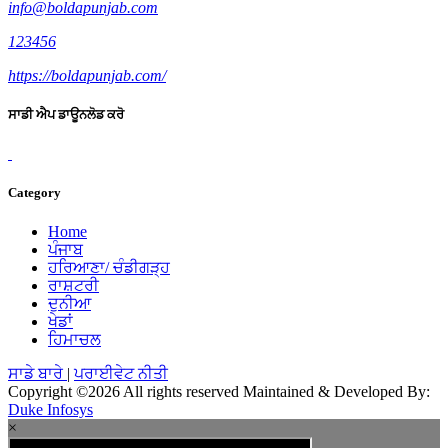
info@boldapunjab.com
123456
https://boldapunjab.com/
ਸਾਡੀ ਐਪ ਡਾਊਨਲੋਡ ਕਰੋ
Category
Home
ਪੰਜਾਬ
ਹਰਿਆਣਾ/ ਚੰਡੀਗੜ੍ਹ
ਰਾਸ਼ਟਰੀ
ਦੁਨੀਆ
ਖੇਡਾਂ
ਹਿਮਾਚਲ
ਸਾਡੇ ਬਾਰੇ
|
ਪਰਾਈਵੇਟ ਨੀਤੀ
Copyright ©
2026 All rights reserved Maintained & Developed By:
Duke Infosys
×