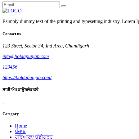
Esimply dummy text of the printing and typesetting industry. Lorem I
Contact us
123 Street, Sector 34, Ind Area, Chandigarh
info@boldapunjab.com
123456
https://boldapunjab.com/
ਸਾਡੀ ਐਪ ਡਾਊਨਲੋਡ ਕਰੋ
Category
Home
ਪੰਜਾਬ
ਹਰਿਆਣਾ/ ਚੰਡੀਗੜ੍ਹ