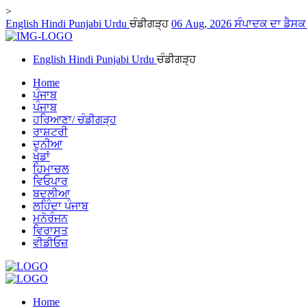
>
English
Hindi
Punjabi
Urdu
ਚੰਡੀਗੜ੍ਹ
06 Aug, 2026
ਸੰਪਾਦਕ ਦਾ ਡੈਸ
English
Hindi
Punjabi
Urdu
ਚੰਡੀਗੜ੍ਹ
Home
ਪੰਜਾਬ
ਪੰਜਾਬ
ਹਰਿਆਣਾ/ ਚੰਡੀਗੜ੍ਹ
ਰਾਸ਼ਟਰੀ
ਦੁਨੀਆ
ਖੇਡਾਂ
ਹਿਮਾਚਲ
ਵਿਓਪਾਰ
ਬਦਲੀਆ
ਲਹਿੰਦਾ ਪੰਜਾਬ
ਮਨੋਰੰਜਨ
ਵਿਰਾਸਤ
ਵੀਡੀਓਜ਼
Home