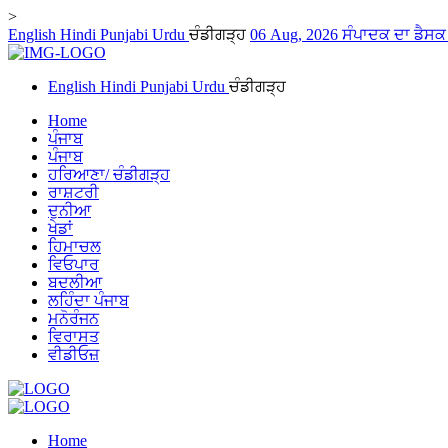
>
English
Hindi
Punjabi
Urdu
ਚੰਡੀਗੜ੍ਹ
06 Aug, 2026
ਸੰਪਾਦਕ ਦਾ ਡੈਸ
English
Hindi
Punjabi
Urdu
ਚੰਡੀਗੜ੍ਹ
Home
ਪੰਜਾਬ
ਪੰਜਾਬ
ਹਰਿਆਣਾ/ ਚੰਡੀਗੜ੍ਹ
ਰਾਸ਼ਟਰੀ
ਦੁਨੀਆ
ਖੇਡਾਂ
ਹਿਮਾਚਲ
ਵਿਓਪਾਰ
ਬਦਲੀਆ
ਲਹਿੰਦਾ ਪੰਜਾਬ
ਮਨੋਰੰਜਨ
ਵਿਰਾਸਤ
ਵੀਡੀਓਜ਼
Home