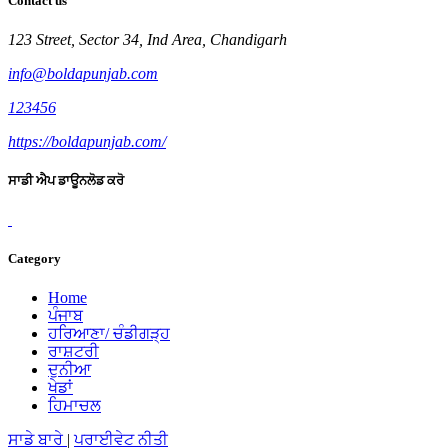
Contact us
123 Street, Sector 34, Ind Area, Chandigarh
info@boldapunjab.com
123456
https://boldapunjab.com/
ਸਾਡੀ ਐਪ ਡਾਊਨਲੋਡ ਕਰੋ
Category
Home
ਪੰਜਾਬ
ਹਰਿਆਣਾ/ ਚੰਡੀਗੜ੍ਹ
ਰਾਸ਼ਟਰੀ
ਦੁਨੀਆ
ਖੇਡਾਂ
ਹਿਮਾਚਲ
ਸਾਡੇ ਬਾਰੇ
|
ਪਰਾਈਵੇਟ ਨੀਤੀ